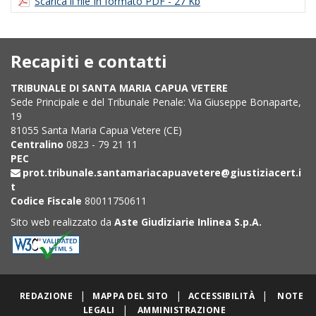
Scarica il file In formato PDF - 27 Kb
Recapiti e contatti
TRIBUNALE DI SANTA MARIA CAPUA VETERE
Sede Principale e del Tribunale Penale: Via Giuseppe Bonaparte,
19
81055 Santa Maria Capua Vetere (CE)
Centralino
0823 - 79 21 11
PEC
prot.tribunale.santamariacapuavetere@giustiziacert.i
t
Codice Fiscale
80011750611
Sito web realizzato da
Aste Giudiziarie Inlinea S.p.A.
|
|
|
REDAZIONE
MAPPA DEL SITO
ACCESSIBILITÀ
NOTE
|
LEGALI
AMMINISTRAZIONE