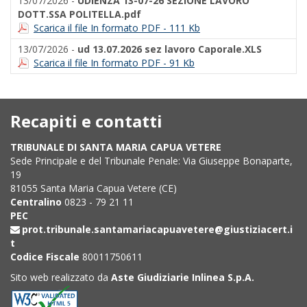
13/07/2026 -
UDIENZA 13-07-26 SEZIONE LAVORO
DOTT.SSA POLITELLA.pdf
Scarica il file In formato PDF - 111 Kb
13/07/2026 -
ud 13.07.2026 sez lavoro Caporale.XLS
Scarica il file In formato PDF - 91 Kb
Recapiti e contatti
TRIBUNALE DI SANTA MARIA CAPUA VETERE
Sede Principale e del Tribunale Penale: Via Giuseppe Bonaparte,
19
81055 Santa Maria Capua Vetere (CE)
Centralino
0823 - 79 21 11
PEC
prot.tribunale.santamariacapuavetere@giustiziacert.i
t
Codice Fiscale
80011750611
Sito web realizzato da
Aste Giudiziarie Inlinea S.p.A.