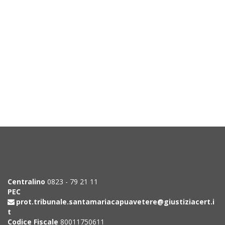
Centralino
0823 - 79 21 11
PEC
prot.tribunale.santamariacapuavetere@giustiziacert.i
t
Codice Fiscale
80011750611