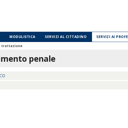
MODULISTICA
SERVIZI AL CITTADINO
SERVIZI AI PROF
i trattazione
imento penale
CO