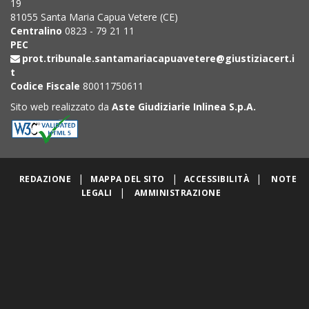
19
81055 Santa Maria Capua Vetere (CE)
Centralino
0823 - 79 21 11
PEC
prot.tribunale.santamariacapuavetere@giustiziacert.i
t
Codice Fiscale
80011750611
Sito web realizzato da
Aste Giudiziarie Inlinea S.p.A.
|
|
|
REDAZIONE
MAPPA DEL SITO
ACCESSIBILITÀ
NOTE
|
LEGALI
AMMINISTRAZIONE