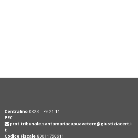
Centralino
0823 - 79 21 11
PEC
prot.tribunale.santamariacapuavetere@giustiziacert.i
t
Codice Fiscale
80011750611