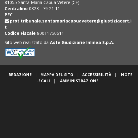
81055 Santa Maria Capua Vetere (CE)
Centralino
0823 - 79 21 11
PEC
prot.tribunale.santamariacapuavetere@giustiziacert.i
t
Codice Fiscale
80011750611
Sito web realizzato da
Aste Giudiziarie Inlinea S.p.A.
|
|
|
REDAZIONE
MAPPA DEL SITO
ACCESSIBILITÀ
NOTE
|
LEGALI
AMMINISTRAZIONE