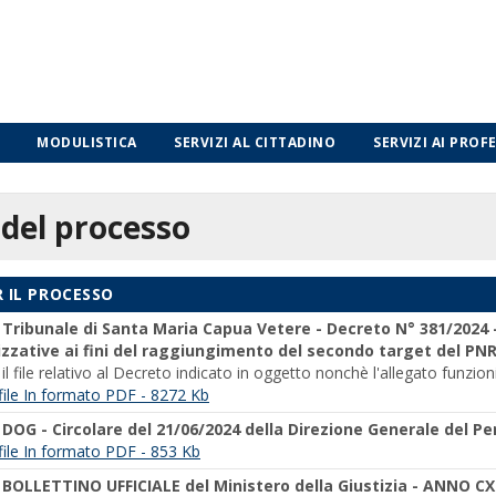
MODULISTICA
SERVIZI AL CITTADINO
SERVIZI AI PROF
 del processo
R IL PROCESSO
-
Tribunale di Santa Maria Capua Vetere - Decreto N° 381/2024 -
izzative ai fini del raggiungimento del secondo target del PN
e il file relativo al Decreto indicato in oggetto nonchè l'allegato funz
l file In formato PDF - 8272 Kb
-
DOG - Circolare del 21/06/2024 della Direzione Generale del P
l file In formato PDF - 853 Kb
-
BOLLETTINO UFFICIALE del Ministero della Giustizia - ANNO CX