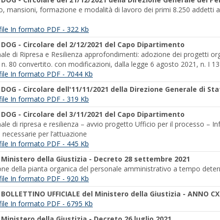
 mansioni, formazione e modalità di lavoro dei primi 8.250 addetti all’
l file In formato PDF - 322 Kb
-
DOG - Circolare del 2/12/2021 del Capo Dipartimento
le di Ripresa e Resilienza approfondimenti: adozione dei progetti orga
n. 80 convertito. con modificazioni, dalla legge 6 agosto 2021, n. I 13
l file In formato PDF - 7044 Kb
-
DOG - Circolare dell'11/11/2021 della Direzione Generale di Sta
l file In formato PDF - 319 Kb
-
DOG - Circolare del 3/11/2021 del Capo Dipartimento
le di ripresa e resilienza – avvio progetto Ufficio per il processo – Inf
 necessarie per l’attuazione
l file In formato PDF - 445 Kb
-
Ministero della Giustizia - Decreto 28 settembre 2021
ne della pianta organica del personale amministrativo a tempo determ
l file In formato PDF - 920 Kb
-
BOLLETTINO UFFICIALE del Ministero della Giustizia - ANNO CXL
l file In formato PDF - 6795 Kb
-
Ministero della Giustizia - Decreto 26 luglio 2021