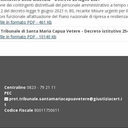
e dei contingenti distrettuali del personale amministrativo a tempo de
 12 del decreto-legge 9 giugno 2021 n. 80, recante Misure urgenti per 
ni funzionale all’attuazione del Piano nazionale di ripresa e resilienza 
l file In formato PDF - 461 Kb
-
Tribunale di Santa Maria Capua Vetere - Decreto istitutivo 25
l file In formato PDF - 10140 Kb
Centralino
0823 - 79 21 11
PEC
prot.tribunale.santamariacapuavetere@giustiziacert.i
t
Codice Fiscale
80011750611