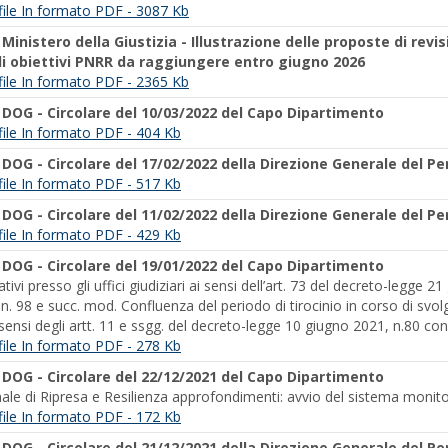
l file In formato PDF - 3087 Kb
-
Ministero della Giustizia - Illustrazione delle proposte di re
i obiettivi PNRR da raggiungere entro giugno 2026
l file In formato PDF - 2365 Kb
-
DOG - Circolare del 10/03/2022 del Capo Dipartimento
l file In formato PDF - 404 Kb
-
DOG - Circolare del 17/02/2022 della Direzione Generale del P
l file In formato PDF - 517 Kb
-
DOG - Circolare del 11/02/2022 della Direzione Generale del P
l file In formato PDF - 429 Kb
-
DOG - Circolare del 19/01/2022 del Capo Dipartimento
tivi presso gli uffici giudiziari ai sensi dell’art. 73 del decreto-legge
. 98 e succ. mod. Confluenza del periodo di tirocinio in corso di svolg
sensi degli artt. 11 e ssgg. del decreto-legge 10 giugno 2021, n.80 co
l file In formato PDF - 278 Kb
-
DOG - Circolare del 22/12/2021 del Capo Dipartimento
ale di Ripresa e Resilienza approfondimenti: avvio del sistema moni
l file In formato PDF - 172 Kb
-
DOG - Circolare del 21/12/2021 della Direzione Generale del P