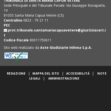
TRIBUNALE DI SANTA MARIA CAPUA VETERE
Sede Principale e del Tribunale Penale: Via Giuseppe Bonaparte,
19
81055 Santa Maria Capua Vetere (CE)
Centralino
0823 - 79 21 11
PEC
prot.tribunale.santamariacapuavetere@giustiziacert.i
t
Codice Fiscale
80011750611
Sito web realizzato da
Aste Giudiziarie Inlinea S.p.A.
|
|
|
REDAZIONE
MAPPA DEL SITO
ACCESSIBILITÀ
NOTE
|
LEGALI
AMMINISTRAZIONE