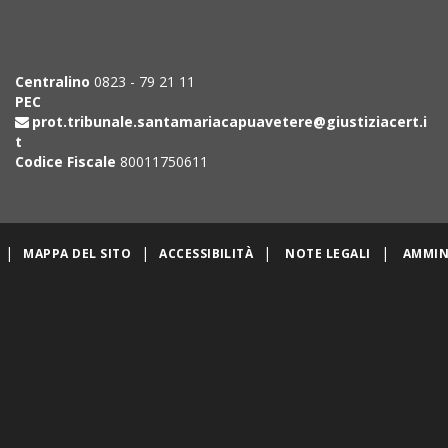
Centralino
0823 - 79 21 11
PEC
prot.tribunale.santamariacapuavetere@giustiziacert.i
t
Codice Fiscale
80011750611
|
|
|
|
MAPPA DEL SITO
ACCESSIBILITÀ
NOTE LEGALI
AMMIN