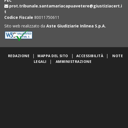
PEC
prot.tribunale.santamariacapuavetere@giustiziacert.i
t
Codice Fiscale
80011750611
Sito web realizzato da
Aste Giudiziarie Inlinea S.p.A.
|
|
|
REDAZIONE
MAPPA DEL SITO
ACCESSIBILITÀ
NOTE
|
LEGALI
AMMINISTRAZIONE