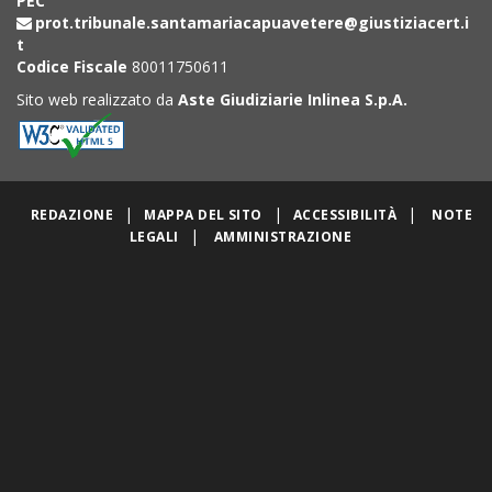
PEC
prot.tribunale.santamariacapuavetere@giustiziacert.i
t
Codice Fiscale
80011750611
Sito web realizzato da
Aste Giudiziarie Inlinea S.p.A.
|
|
|
REDAZIONE
MAPPA DEL SITO
ACCESSIBILITÀ
NOTE
|
LEGALI
AMMINISTRAZIONE