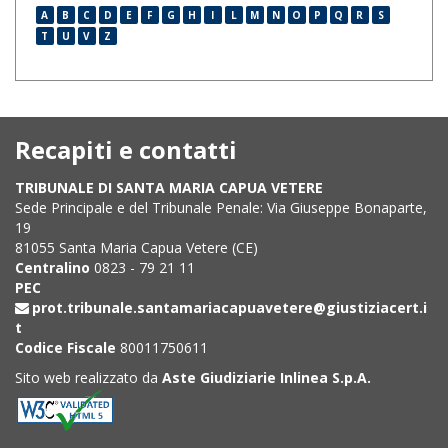
A
B
C
D
E
F
G
H
I
L
M
N
O
P
Q
R
S
T
U
V
Z
Recapiti e contatti
TRIBUNALE DI SANTA MARIA CAPUA VETERE
Sede Principale e del Tribunale Penale: Via Giuseppe Bonaparte,
19
81055 Santa Maria Capua Vetere (CE)
Centralino
0823 - 79 21 11
PEC
prot.tribunale.santamariacapuavetere@giustiziacert.i
t
Codice Fiscale
80011750611
Sito web realizzato da
Aste Giudiziarie Inlinea S.p.A.