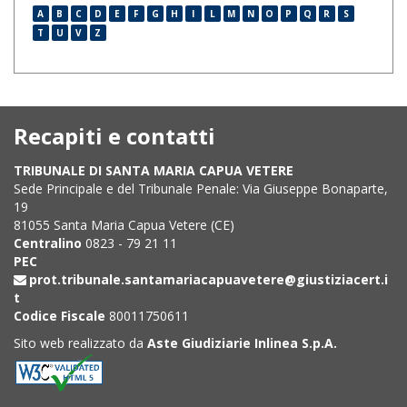
A
B
C
D
E
F
G
H
I
L
M
N
O
P
Q
R
S
T
U
V
Z
Recapiti e contatti
TRIBUNALE DI SANTA MARIA CAPUA VETERE
Sede Principale e del Tribunale Penale: Via Giuseppe Bonaparte,
19
81055 Santa Maria Capua Vetere (CE)
Centralino
0823 - 79 21 11
PEC
prot.tribunale.santamariacapuavetere@giustiziacert.i
t
Codice Fiscale
80011750611
Sito web realizzato da
Aste Giudiziarie Inlinea S.p.A.