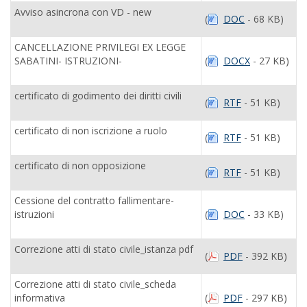
Avviso asincrona con VD - new
(
DOC
- 68 KB)
CANCELLAZIONE PRIVILEGI EX LEGGE
SABATINI- ISTRUZIONI-
(
DOCX
- 27 KB)
certificato di godimento dei diritti civili
(
RTF
- 51 KB)
certificato di non iscrizione a ruolo
(
RTF
- 51 KB)
certificato di non opposizione
(
RTF
- 51 KB)
Cessione del contratto fallimentare-
istruzioni
(
DOC
- 33 KB)
Correzione atti di stato civile_istanza pdf
(
PDF
- 392 KB)
Correzione atti di stato civile_scheda
informativa
(
PDF
- 297 KB)