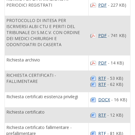
PERIODICI REGISTRATI
(
PDF
- 227 KB)
PROTOCOLLO DI INTESA PER
ISCRIVERSI ALBI CTU E PERITI DEL
TRIBUNALE DI S.M.C.V. CON ORDINE
(
PDF
- 741 KB)
DEI MEDICI CHIRURGHI E
ODONTOIATRI DI CASERTA
Richiesta archivio
(
PDF
- 14 KB)
RICHIESTA CERTIFICATI -
(
RTF
- 53 KB)
FALLIMENTARE
(
RTF
- 62 KB)
Richiesta certificati esistenza privilegi
(
DOCX
- 16 KB)
Richiesta certificato
(
RTF
- 12 KB)
Richiesta certificato fallimentare -
prefallimentare
(
RTF
- 81 KB)