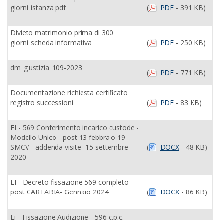
giorni_istanza pdf
(
PDF
- 391 KB)
Divieto matrimonio prima di 300
giorni_scheda informativa
(
PDF
- 250 KB)
dm_giustizia_109-2023
(
PDF
- 771 KB)
Documentazione richiesta certificato
registro successioni
(
PDF
- 83 KB)
EI - 569 Conferimento incarico custode -
Modello Unico - post 13 febbraio 19 -
SMCV - addenda visite -15 settembre
(
DOCX
- 48 KB)
2020
EI - Decreto fissazione 569 completo
post CARTABIA- Gennaio 2024
(
DOCX
- 86 KB)
Ei - Fissazione Audizione - 596 c.p.c.