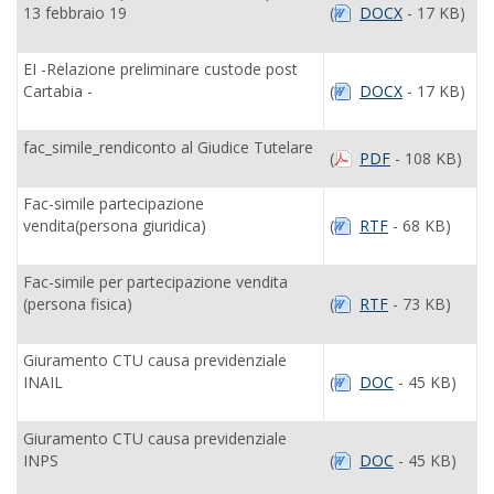
13 febbraio 19
(
DOCX
- 17 KB)
EI -Relazione preliminare custode post
Cartabia -
(
DOCX
- 17 KB)
fac_simile_rendiconto al Giudice Tutelare
(
PDF
- 108 KB)
Fac-simile partecipazione
vendita(persona giuridica)
(
RTF
- 68 KB)
Fac-simile per partecipazione vendita
(persona fisica)
(
RTF
- 73 KB)
Giuramento CTU causa previdenziale
INAIL
(
DOC
- 45 KB)
Giuramento CTU causa previdenziale
INPS
(
DOC
- 45 KB)