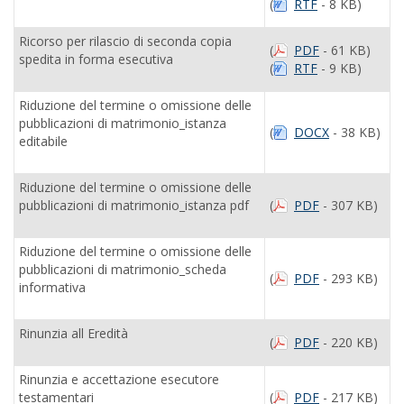
(
RTF
- 8 KB)
Ricorso per rilascio di seconda copia
(
PDF
- 61 KB)
spedita in forma esecutiva
(
RTF
- 9 KB)
Riduzione del termine o omissione delle
pubblicazioni di matrimonio_istanza
(
DOCX
- 38 KB)
editabile
Riduzione del termine o omissione delle
pubblicazioni di matrimonio_istanza pdf
(
PDF
- 307 KB)
Riduzione del termine o omissione delle
pubblicazioni di matrimonio_scheda
(
PDF
- 293 KB)
informativa
Rinunzia all Eredità
(
PDF
- 220 KB)
Rinunzia e accettazione esecutore
testamentari
(
PDF
- 217 KB)